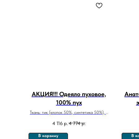
АКЦИЯ!!! Одеяло пуховое,
Анат
100% пух
Ткань: тик (хлопок 50%, синтетика 50%), с
атласным кантом, люкс обрамление
4 116
р.
4 774
р.
В корзину
В к