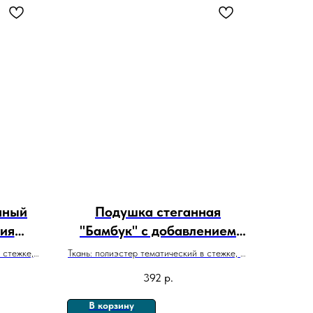
нный
Подушка стеганная
рия
"Бамбук" с добавлением
Бамбукового волокна
 стежке,
Ткань: полиэстер тематический в стежке, п/
э
392
р.
В корзину