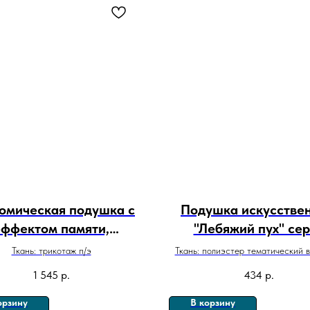
омическая подушка с
Подушка искусстве
эффектом памяти,
"Лебяжий пух" се
40х60х12см
"Лаванда"
Ткань: трикотаж п/э
Ткань: полиэстер тематический в
без канта
1 545
р.
434
р.
орзину
В корзину