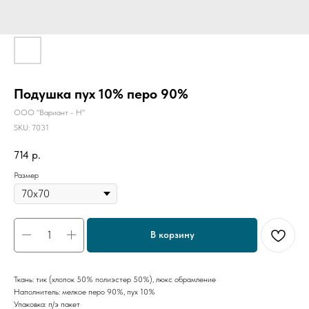
Подушка пух 10% перо 90%
ООО "Вариант - Н"
SKU:
7031
714
р.
Размер
В корзину
Ткань: тик (хлопок 50% полиэстер 50%), люкс обрамление
Наполнитель: мелкое перо 90%, пух 10%
Упаковка: п/э пакет