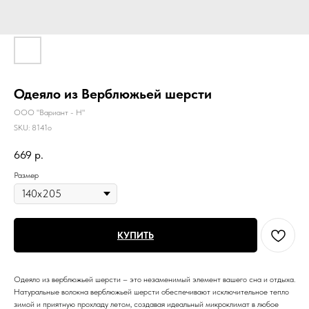
Одеяло из Верблюжьей шерсти
ООО "Вариант - Н"
SKU:
8141о
669
р.
Размер
КУПИТЬ
Одеяло из верблюжьей шерсти – это незаменимый элемент вашего сна и отдыха.
Натуральные волокна верблюжьей шерсти обеспечивают исключительное тепло
зимой и приятную прохладу летом, создавая идеальный микроклимат в любое