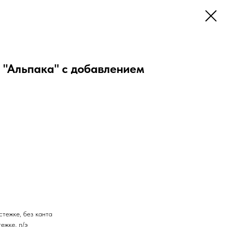
 "Альпака" с добавлением
стежке, без канта
ежке, п/э