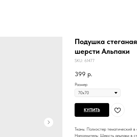
Подушка стеганая
шерсти Альпаки
SKU:
61477
399
р.
Размер
КУПИТЬ
Ткань: Полиэстер тематический в 
Наполнитель: Шерсть альпаки в ст