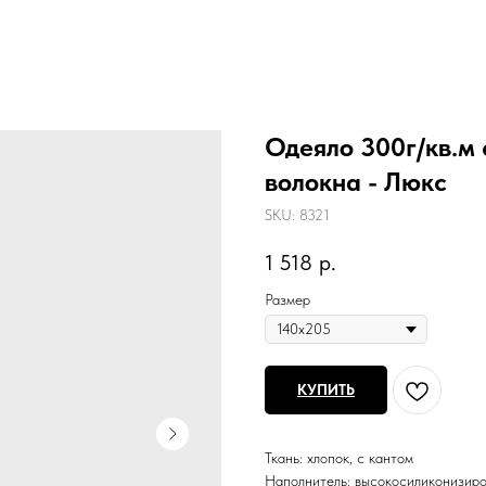
Одеяло 300г/кв.м
волокна - Люкс
SKU:
8321
1 518
р.
Размер
КУПИТЬ
Ткань: хлопок, с кантом
Наполнитель: высокосиликонизиро