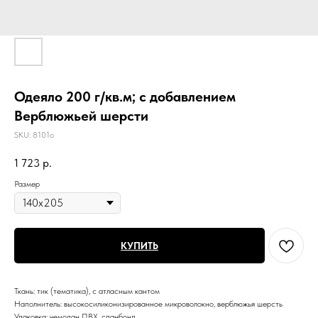
Одеяло 200 г/кв.м; с добавлением
Верблюжьей шерсти
SKU:
8101о
1 723
р.
Размер
КУПИТЬ
Ткань: тик (тематика), с атласным кантом
Наполнитель: высокосиликонизированное микроволокно, верблюжья шерсть
Упаковка: чемодан ПВХ, спанбонд