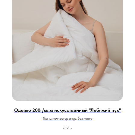
Одеяло 200г/кв.м искусственный "Лебяжий пух"
Ткань: полиэстер ажур, без канта
702
р.