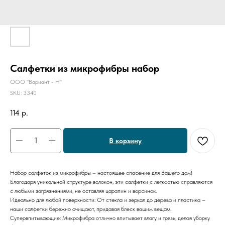
Салфетки из микрофибры набор
ООО "Вариант - Н"
SKU:
3340
114
р.
В корзину
Набор салфеток из микрофибры – настоящее спасение для Вашего дом!
Благодаря уникальной структуре волокон, эти салфетки с легкостью справляются
с любыми загрязнениями, не оставляя царапин и ворсинок.
Идеально для любой поверхности: От стекла и зеркал до дерева и пластика –
наши салфетки бережно очищают, придавая блеск вашим вещам.
Супервпитывающие: Микрофибра отлично впитывает влагу и грязь, делая уборку