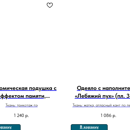
омическая подушка с
Одеяло с наполнит
эффектом памяти,
«Лебяжий пух» (пл. 3
53х34х10см
кв.м)
Ткань: трикотаж пэ
Ткань: жатка, атласный кант по 
1 240
р.
1 086
р.
орзину
В корзину