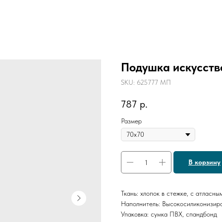
Подушка искусств
SKU:
625777 МП
787
р.
Размер
В корзину
Ткань: хлопок в стежке, с атласны
Наполнитель: Высокосиликонизиро
Упаковка: сумка ПВХ, спандбонд