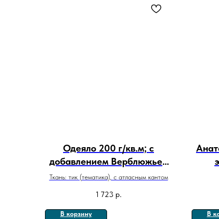
Одеяло 200 г/кв.м; с
Анат
добавлением Верблюжьей
шерсти
Ткань: тик (тематика), с атласным кантом
1 723
р.
В корзину
В к