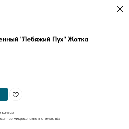
енный "Лебяжий Пух" Жатка
м кантом
ванное микроволокно в стежке, п/э