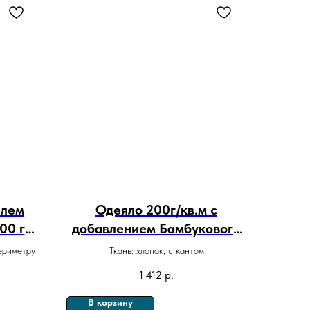
елем
Одеяло 200г/кв.м с
00 г/
добавлением Бамбукового
волокна - Люкс
периметру
Ткань: хлопок, с кантом
1 412
р.
В корзину