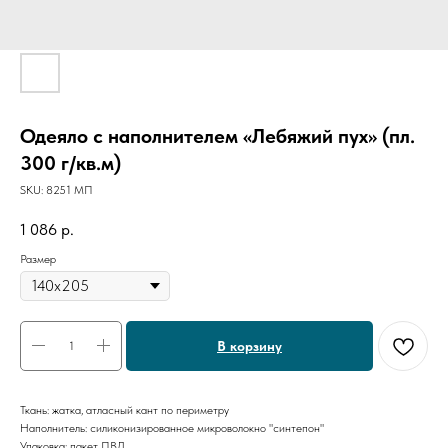
Одеяло с наполнителем «Лебяжий пух» (пл.
300 г/кв.м)
SKU:
8251 МП
1 086
р.
Размер
В корзину
Ткань: жатка, атласный кант по периметру
Наполнитель: силиконизированное микроволокно "синтепон"
Упаковка: пакет ПВД