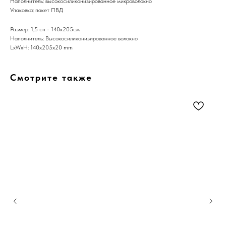
Наполнитель: высокосиликонизированное микроволокно
Упаковка: пакет ПВД
Размер: 1,5 сп - 140х205см
Наполнитель: Высокосиликонизированное волокно
LxWxH: 140x205x20 mm
Смотрите также