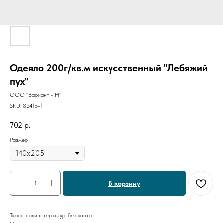
Одеяло 200г/кв.м искусственный "Лебяжий
пух"
ООО "Вариант - Н"
SKU:
8241о-1
702
р.
Размер
В корзину
Ткань: полиэстер ажур, без канта